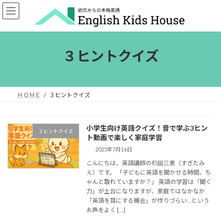
コ
ナ
ン
ビ
テ
ゲ
ン
ー
ツ
シ
３ヒントクイズ
へ
ョ
ス
ン
キ
に
ッ
移
プ
動
ＨＯＭＥ
３ヒントクイズ
小学生向け英語クイズ！音で学ぶ3ヒン
３ヒントクイズ
ト動画で楽しく家庭学習
2025年7月16日
こんにちは、英語講師の杉田三恵（すぎたみ
え）です。 「子どもに英語を聞かせる時間、ち
ゃんと取れていますか？」 英語の学習は「聞く
力」が土台になりますが、家庭ではなかなか
「英語を耳にする機会」が作りづらい…という
お声をよく […]